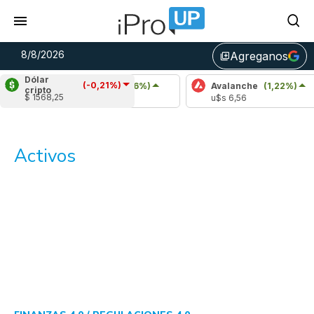
8/8/2026
Agreganos
library_add
Dólar
(-0,21%)
Cardano
(0,96%)
Avalanche
(1,22%)
cripto
$ 1568,25
u$s 0,20
u$s 6,56
Activos