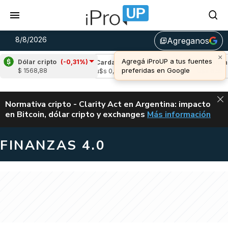
8/8/2026
Agreganos
library_add
×
Agregá iProUP a tus fuentes
Dólar cripto
(-0,31%)
(1,79%)
Cardano
(-0,29%)
Avalanche
(1
preferidas en Google
$ 1568,88
05
u$s 0,20
u$s 6,55
ALERTA
Normativa cripto - Clarity Act en Argentina: impacto
en Bitcoin, dólar cripto y exchanges
Más información
CLARITY ACT EN AR
FINANZAS 4.0