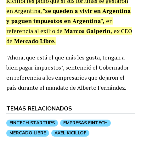
Kicillof les pidió que si sus fortunas se gestaron
en Argentina,
"se queden a vivir en Argentina
y paguen impuestos en Argentina",
en
referencia al exilio de
Marcos Galperin,
ex CEO
de
Mercado Libre.
"Ahora, que está el que más les gusta, tengan a
bien pagar impuestos", sentenció el Gobernador
en referencia a los empresarios que dejaron el
país durante el mandato de Alberto Fernández.
TEMAS RELACIONADOS
FINTECH STARTUPS
EMPRESAS FINTECH
MERCADO LIBRE
AXEL KICILLOF