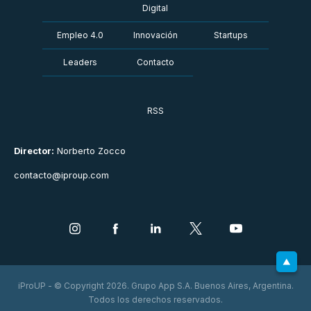
Digital
Empleo 4.0
Innovación
Startups
Leaders
Contacto
RSS
Director:
Norberto Zocco
contacto@iproup.com
iProUP - © Copyright 2026. Grupo App S.A. Buenos Aires, Argentina.
Todos los derechos reservados.