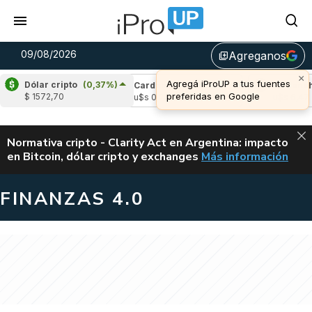
09/08/2026
Agreganos
library_add
×
Agregá iProUP a tus fuentes
Dólar cripto
(0,37%)
le
(-0,11%)
Cardano
(-1,54%)
Avalanche
preferidas en Google
$ 1572,70
,04
u$s 0,20
u$s 6,47
ALERTA
Normativa cripto - Clarity Act en Argentina: impacto
en Bitcoin, dólar cripto y exchanges
Más información
CLARITY ACT EN AR
FINANZAS 4.0