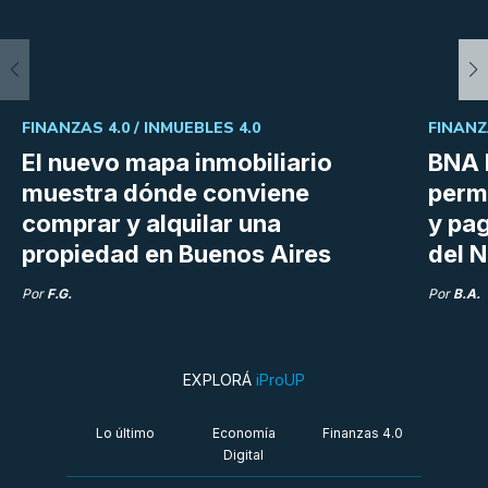
FINANZAS 4.0 /
INMUEBLES 4.0
FINANZ
El nuevo mapa inmobiliario
BNA 
muestra dónde conviene
perm
comprar y alquilar una
y pag
propiedad en Buenos Aires
del N
Por
F.G.
Por
B.A.
EXPLORÁ
iProUP
Lo último
Economía
Finanzas 4.0
Digital