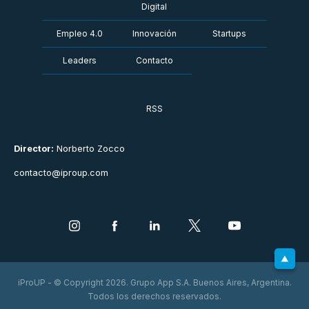
Digital
Empleo 4.0
Innovación
Startups
Leaders
Contacto
RSS
Director:
Norberto Zocco
contacto@iproup.com
iProUP - © Copyright 2026. Grupo App S.A. Buenos Aires, Argentina.
Todos los derechos reservados.