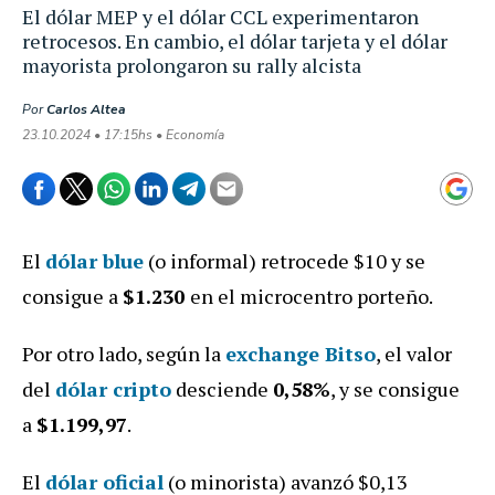
El dólar MEP y el dólar CCL experimentaron
retrocesos. En cambio, el dólar tarjeta y el dólar
mayorista prolongaron su rally alcista
Por
Carlos Altea
23.10.2024 • 17:15hs • Economía
El
dólar blue
(o informal) retrocede $10 y se
consigue a
$1.230
en el microcentro porteño.
Por otro lado, según la
exchange Bitso
, el valor
del
dólar cripto
des
ciende
0
,58%
, y se consigue
a
$1.199,97
.
El
dólar oficial
(o minorista) avanzó $0,13