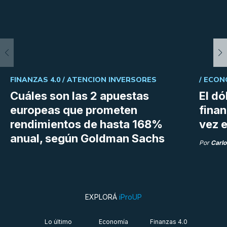
FINANZAS 4.0 /
ATENCION INVERSORES
/
ECON
Cuáles son las 2 apuestas
El dó
europeas que prometen
fina
rendimientos de hasta 168%
vez e
anual, según Goldman Sachs
Por
Carlo
EXPLORÁ
iProUP
Lo último
Economía
Finanzas 4.0