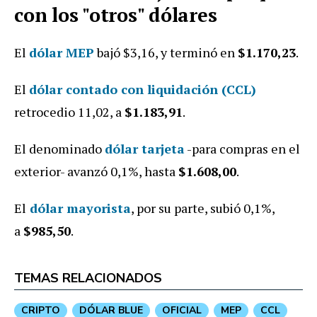
con los "otros" dólares
El
dólar MEP
bajó $3,16, y terminó en
$1.170,23
.
El
dólar contado con liquidación (CCL)
retrocedio 11,02, a
$1.183,91
.
El denominado
dólar tarjeta
-para compras en el
exterior- avanzó 0,1%, hasta
$1.608,00
.
El
dólar mayorista
, por su parte, subió 0,1%,
a
$985,50
.
TEMAS RELACIONADOS
CRIPTO
DÓLAR BLUE
OFICIAL
MEP
CCL