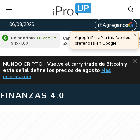
06/08/2026
Agreganos
library_add
×
Agregá iProUP a tus fuentes
Dólar cripto
(0,25%)
ple
(-2,89%)
Cardano
(3,83%)
Avalanche
preferidas en Google
$ 1571,00
1,03
u$s 0,20
u$s 6,42
ALERTA
MUNDO CRIPTO - Vuelve el carry trade de Bitcoin y
esta señal define los precios de agosto
Más
VUELVE EL CAR
información
FINANZAS 4.0