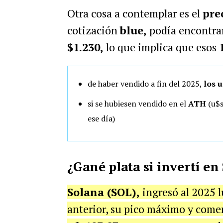
Otra cosa a contemplar es el
pre
cotización
blue,
podía encontrar
$1.230,
lo que implica que esos
de haber vendido a fin del 2025,
los
u
si se hubiesen vendido en el
ATH
(u$s
ese día)
¿Gané plata si invertí e
Solana (SOL),
ingresó al 2025 
anterior, su pico máximo y come