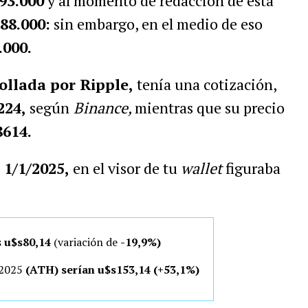
93.000
y al momento de redacción de esta
88.000:
sin embargo, en el medio de eso
.000.
ollada por Ripple,
tenía una cotización,
224,
según
Binance,
mientras que su precio
8614.
 1/1/2025,
en el visor de tu
wallet
figuraba
s
u$s80,14
(variación de
-19,9%)
e 2025
(ATH) serían u$s153,14 (+53,1%)