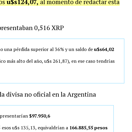
los
u$s124,07,
al momento de redactar esta
epresentaban
0
,
516
XRP
o una pérdida superior al 36% y un saldo de
u$s64,02
ico más alto del año, u$s 261,87), en ese caso tendrías
a divisa no oficial en la Argentina
presentarían
$97.950,6
 esos u$s 135,13, equivaldrían a
166.885,55 pesos