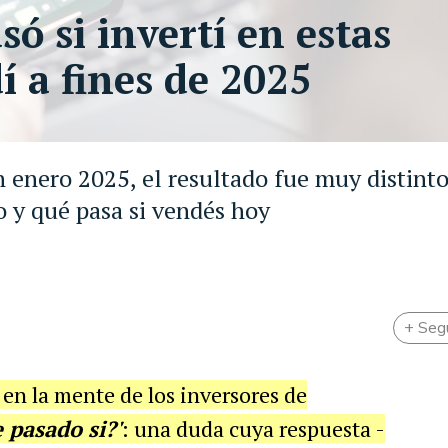
ó si invertí en estas
í a fines de 2025
 enero 2025, el resultado fue muy distint
o y qué pasa si vendés hoy
+ Seg
 en la mente de los inversores de
 pasado si?'
: una duda cuya respuesta -