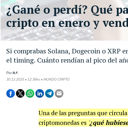
¿Gané o perdí? Qué pas
cripto en enero y vend
Si comprabas Solana, Dogecoin o XRP en
el timing. Cuánto rendían al pico del añ
Por
R.F.
30.12.2025 • 12:36hs • MUNDO CRIPTO
Una de las preguntas que circula
criptomonedas es
'
¿qué hubiese