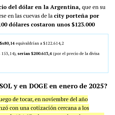
cio del dólar en la Argentina,
que en su
se en las cuevas de la
city porteña por
100 dólares costaron unos $123.000
$s80,14
equivaldrían a $122.614,2
 153,14),
serían $200.613,4
(por el precio de la divisa
n SOL y en DOGE en enero de 2025?
luego de tocar, en noviembre del año
nzó con una cotización cercana a los