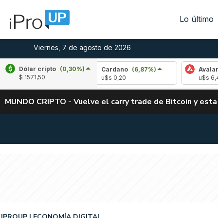
Lo último
Viernes, 7 de agosto de 2026
Dólar cripto
(0,30%)
(-2,34%)
Cardano
(6,87%)
Avalanche
(-4
$ 1571,50
u$s 0,20
u$s 6,42
MUNDO CRIPTO - Vuelve el carry trade de Bitcoin y esta
IPROUP
ECONOMÍA DIGITAL