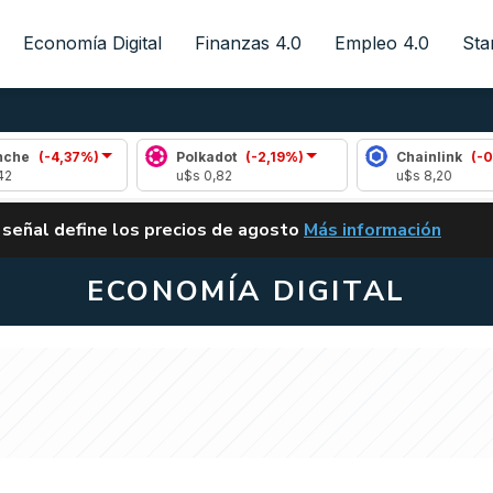
Economía Digital
Finanzas 4.0
Empleo 4.0
Sta
,37%)
Polkadot
(-2,19%)
Chainlink
(-0,01%)
u$s 0,82
u$s 8,20
ALERTA
 señal define los precios de agosto
Más información
VUELVE EL CARRY TRA
ECONOMÍA DIGITAL