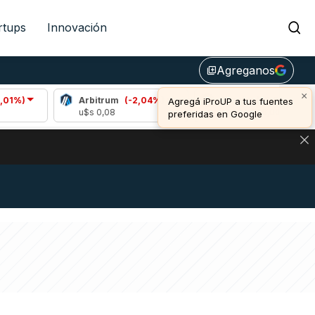
rtups
Innovación
Agreganos
library_add
×
Arbitrum
(-2,04%)
Bitcoin
(-0,63%)
Agregá iProUP a tus fuentes
u$s 0,08
u$s 64.366,00
preferidas en Google
DE DE BITCOIN Y ESTA SEÑAL DEFINE LOS PRECIOS DE AG