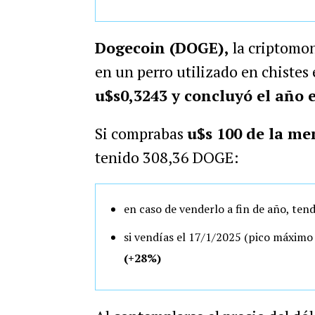
Dogecoin (DOGE),
la criptomo
en un perro utilizado en chistes
u$s0,3243 y concluyó el año 
Si comprabas
u$s 100 de la me
tenido
308
,
36
DOGE:
en caso de venderlo a fin de año, ten
si vendías el 17/1/2025 (pico máxim
(+28%)