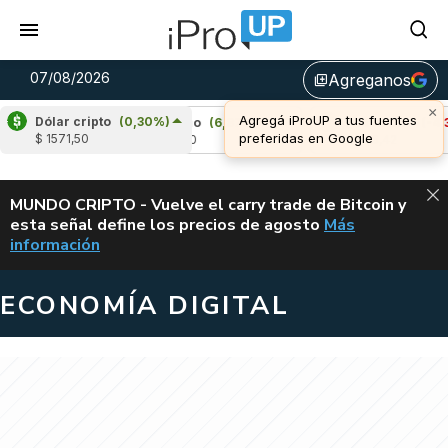
07/08/2026
Agreganos
library_add
×
Agregá iProUP a tus fuentes
Dólar cripto
(0,30%)
34%)
Cardano
(6,87%)
Avalanche
(-4,37%
preferidas en Google
$ 1571,50
u$s 0,20
u$s 6,42
ALERTA
MUNDO CRIPTO - Vuelve el carry trade de Bitcoin y
esta señal define los precios de agosto
Más
VUELVE EL CAR
información
ECONOMÍA DIGITAL