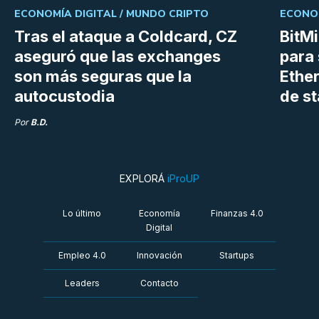
ECONOMÍA DIGITAL /
MUNDO CRIPTO
ECONOM
Tras el ataque a Coldcard, CZ
BitM
aseguró que las exchanges
para 
son más seguras que la
Ethe
autocustodia
de s
Por
B.D.
EXPLORÁ
iProUP
Lo último
Economía
Finanzas 4.0
Digital
Empleo 4.0
Innovación
Startups
Leaders
Contacto