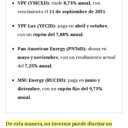
YPF (YMCXD):
rinde
8,75% anual
, con
vencimiento el
11 de septiembre de 2031
.
YPF Luz (YFCJD):
paga en
abril y octubre
,
con un
cupón del 7,88% anual
.
Pan American Energy (PN36D):
abona en
mayo y noviembre
, con un rendimiento actual
del
7,25% anual
.
MSU Energy (RUCDD):
paga en
junio y
diciembre
, con un
cupón fijo del 9,75%
anual
.
De esta manera, un inversor puede diseñar un