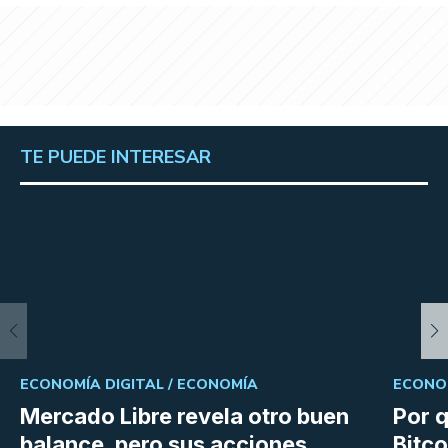
TE PUEDE INTERESAR
ECONOMÍA DIGITAL /
ECONOMÍA
ECONOM
Mercado Libre revela otro buen
Por q
balance, pero sus acciones
Bitco