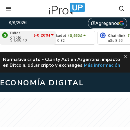
8/8/2026
Agreganos
library_add
Dólar
(-0,26%)
(2,29%)
Polkadot
(0,55%)
Chainlink
(1,18%)
cripto
$ 1568,40
u$s 0,82
u$s 8,26
ALERTA
Normativa cripto - Clarity Act en Argentina: impacto
en Bitcoin, dólar cripto y exchanges
Más información
CLARITY ACT EN AR
ECONOMÍA DIGITAL