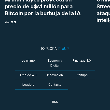
precio de u$s1 millón para
Stree
Bitcoin por la burbuja de la IA
ataq
intel
Por
B.D.
EXPLORÁ
iProUP
Lo último
Economía
Finanzas 4.0
Digital
Empleo 4.0
Innovación
Startups
Leaders
Contacto
RSS