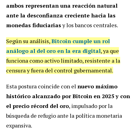
ambos representan una reacción natural
ante la desconfianza creciente hacia las
monedas fiduciarias
y los bancos centrales.
Según su análisis,
Bitcoin cumple un rol
análogo al del oro en la era digital
, ya que
funciona como activo limitado, resistente a la
censura y fuera del control gubernamental.
Esta postura coincide con el
nuevo máximo
histórico alcanzado por Bitcoin en 2025 y con
el precio récord del oro
, impulsado por la
búsqueda de refugio ante la política monetaria
expansiva.