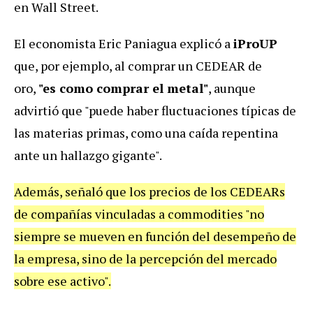
en Wall Street.
El economista Eric Paniagua explicó a
iProUP
que, por ejemplo, al comprar un CEDEAR de
oro,
"es como comprar el metal"
, aunque
advirtió que "puede haber fluctuaciones típicas de
las materias primas, como una caída repentina
ante un hallazgo gigante".
Además, señaló que los precios de los CEDEARs
de compañías vinculadas a commodities "no
siempre se mueven en función del desempeño de
la empresa, sino de la percepción del mercado
sobre ese activo".