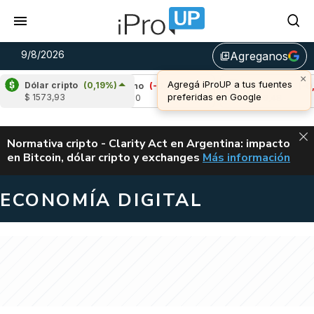
9/8/2026
Agreganos
library_add
Dólar cripto
(0,19%)
%)
Cardano
(-0,02%)
Avalanche
(-0,93%)
$ 1573,93
u$s 0,20
u$s 6,48
ALERTA
Normativa cripto - Clarity Act en Argentina: impacto
en Bitcoin, dólar cripto y exchanges
Más información
CLARITY ACT EN AR
ECONOMÍA DIGITAL