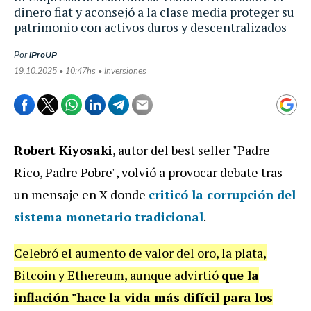
dinero fiat y aconsejó a la clase media proteger su
patrimonio con activos duros y descentralizados
Por
iProUP
19.10.2025 • 10:47hs • Inversiones
Robert Kiyosaki
, autor del best seller "Padre
Rico, Padre Pobre", volvió a provocar debate tras
un mensaje en X donde
criticó la corrupción del
sistema monetario tradicional
.
Celebró el aumento de valor del oro, la plata,
Bitcoin y Ethereum, aunque advirtió
que la
inflación "hace la vida más difícil para los