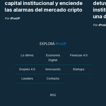
capital institucional y enciende
detu
las alarmas del mercado cripto
insti
una d
Por
iProUP
Por
iPro
EXPLORÁ
iProUP
Lo último
Economía
Finanzas 4.0
Digital
Empleo 4.0
Innovación
Startups
Leaders
Contacto
RSS