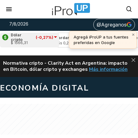
7/8/2026
Agreganos
library_add
×
Dólar
Agregá iProUP a tus fuentes
(-0,27%)
(-0,90%)
Cardano
(-0,16%)
Avalanche
(-
cripto
preferidas en Google
$ 1566,31
3
u$s 0,20
u$s 6,45
ALERTA
Normativa cripto - Clarity Act en Argentina: impacto
en Bitcoin, dólar cripto y exchanges
Más información
CLARITY ACT EN AR
ECONOMÍA DIGITAL