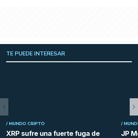
TE PUEDE INTERESAR
/
MUNDO CRIPTO
/
MUND
XRP sufre una fuerte fuga de
JP M