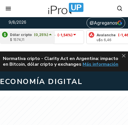
9/8/2026
Agreganos
library_add
Dólar cripto
(0,25%)
%)
Cardano
(-1,54%)
Avalanche
(-1,46%)
$ 1574,11
u$s 0,20
u$s 6,46
ALERTA
Normativa cripto - Clarity Act en Argentina: impacto
en Bitcoin, dólar cripto y exchanges
Más información
CLARITY ACT EN AR
ECONOMÍA DIGITAL