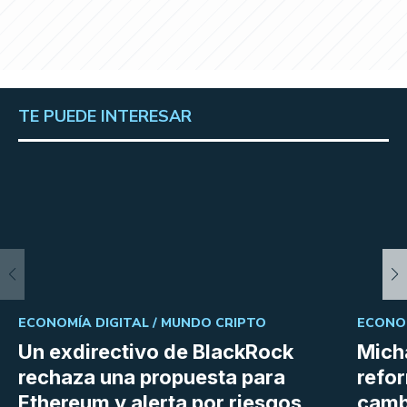
TE PUEDE INTERESAR
ECONOMÍA DIGITAL /
MUNDO CRIPTO
ECONOM
Un exdirectivo de BlackRock
Micha
rechaza una propuesta para
refor
Ethereum y alerta por riesgos
cambi