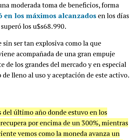
 una moderada toma de beneficios, forma
 en los
máximos alcanzados
en los días
 superó los u$s68.990.
 sin ser tan explosiva como la que
 viene acompañada de una gran empuje
te de los grandes del mercado y en especial
 de lleno al uso y aceptación de este activo.
 del último año donde estuvo en los
e recupera por encima de un 300%, mientras
eciente vemos como la moneda avanza un