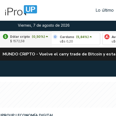
Lo último
Viernes, 7 de agosto de 2026
Dólar cripto
(0,50%)
(-3,15%)
Cardano
(5,84%)
Avalanche
(-
$ 1572,58
02
u$s 0,20
u$s 6,39
MUNDO CRIPTO - Vuelve el carry trade de Bitcoin y esta
IPROUP
ECONOMÍA DIGITAL