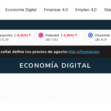
Economía Digital
Finanzas 4.0
Empleo 4.0
Sta
4,32%)
Polkadot
(-3,59%)
Chainlink
(-0,77%)
u$s 0,82
u$s 8,14
ALERTA
 señal define los precios de agosto
Más información
VUELVE EL CARRY TRA
ECONOMÍA DIGITAL