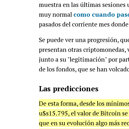
muestra en las últimas sesiones
muy normal
como cuando pasó
pasados del corriente mes donde
Se puede ver una progresión, que
presentan otras criptomonedas,
junto a su "legitimación" por par
de los fondos, que se han volcado
Las predicciones
De esta forma, desde los mínimos
u$s15.795, el valor de Bitcoin s
que en su evolución algo más r